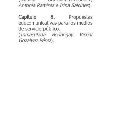
(
Natalia González-Fernández,
Antonia Ramírez e Irina Salcines
).
Capítulo 8.
Propuestas
educomunicativas para los medios
de servicio público.
(
Inmaculada Berlangay Vicent
Gozalvez Pérez
).
Capítulo 9.
Educar para los
nuevos medios. Propuestas
educomunicativas desde el
escenario digital.
(
Emilio Álvarez y Alejandro
Rodríguez
).
Capítulo 10.
La creatividad
transmedia en los procesos
interactivos de aprendizaje a
través de medios digitales
emergentes.
(
María del Mar Rodríguez-Rosell,
Carmen Marta-Lazo y Ángel
Torres-Toukoumidis
).