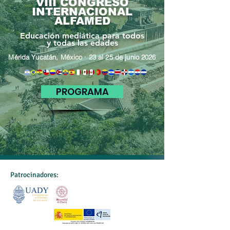
VIII CONGRESO
INTERNACIONAL
ALFAMED
Educación mediática para todos
y todas las edades
Mérida Yucatán, México · 23 al 25 de junio 2026
PROGRAMA
Patrocinadores: