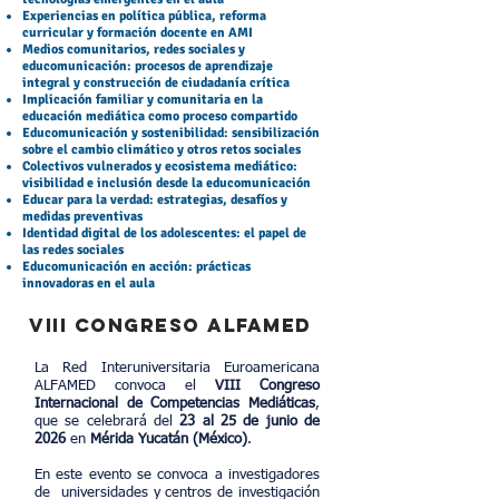
Experiencias en política pública, reforma
curricular y formación docente en AMI
Medios comunitarios, redes sociales y
educomunicación: procesos
de aprendizaje
integral y construcción de
ciudadanía crítica
Implicación familiar y comunitaria en la
educación mediática
como proceso compartido
Educomunicación y sostenibilidad: sensibilización
sobre el cambio climático y otros retos sociales
Colectivos vulnerados y ecosistema mediático:
visibilidad e inclusión desde la educomunicación
Educar para la verdad: estrategias, desafíos y
medidas preventivas
Identidad digital de los adolescentes: el papel de
las redes sociales
Educomunicación en acción: prácticas
innovadoras en el aula
VIiI CONGRESO ALFAMED
La
Red Interuniversitaria Euroamericana
ALFAMED
convoca el
VIII Congreso
Internacional de Competencias Mediáticas
,
que se celebrará del
23 al 25 de junio de
2026
en
Mérida Yucatán (México)
.
En este evento se convoca a investigadores
de universidades y centros de investigación