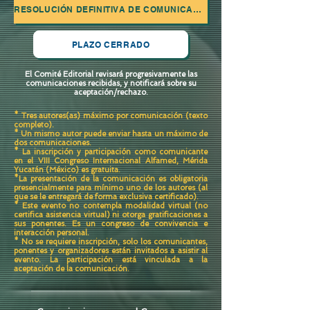
RESOLUCIÓN DEFINITIVA DE COMUNICACIONES ACEPTADAS
PLAZO CERRADO
El Comité Editorial revisará progresivamente las
comunicaciones recibidas, y notificará sobre su
aceptación/rechazo.
* Tres autores(as) máximo por comunicación (texto
completo).
* Un mismo autor puede enviar hasta un máximo de
dos comunicaciones.
* La inscripción y participación como comunicante
en el VIII Congreso Internacional Alfamed, Mérida
Yucatán (México) es gratuita.
*La presentación de la comunicación es obligatoria
presencialmente para mínimo uno de los autores (al
que se le entregará de forma exclusiva certificado).
* Este evento no contempla modalidad virtual (no
certifica asistencia virtual) ni otorga gratificaciones a
sus ponentes. Es un congreso de convivencia e
interacción personal.
* No se requiere inscripción, solo los comunicantes,
ponentes y organizadores están invitados a asistir al
evento. La participación está vinculada a la
aceptación de la comunicación.