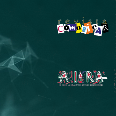
«
e
d
n
S
p
p
© 2024 AlfaMed. Red Interuniversitaria Euroameri
Registrada en el Gobierno de España (Ministerio de