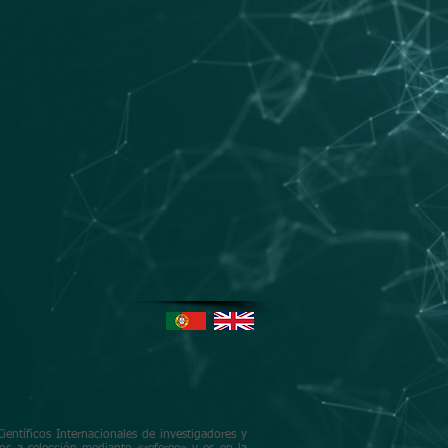
1º Premio
UNESCO MIL 2022
s
Colaboraciones
Blog
+Info
ientíficos Internacionales de investigadores y