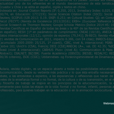
evaluadores, formados por más de 350 expertos de 25 países. Somete sus trabajo
actualidad uno de los referentes en el mundo iberoamericano de esta temática
Ecuador y Chile y se edita en español, inglés y textos en chino.
Indexada en: Journal Citation Reports (IF: 0,350, 2013, Inmediacy Index: 0,025, 
60/74, en Educación: 177/219); Social Sciences Citation Index (SSCI); Social
Reuters; SCOPUS (SJR 2013: 0.19. SNIP: 0.251; en Cultural Studies: Q2; en Comun
Recyt (FECYT) (Revista de Excelencia 2013/2016); ERIH+ (European Reference In
Social Scisearch de Thomson Reuters; Google Scholar Metrics (Índice 2014 H5: 1
Revistas Científicas en Español de todas las áreas y la 48º de las Revistas Científ
en español); RESH [1ª en parámetros de cumplimiento: CNEAI (18/18), ANECA (
datos internacionales (12/12), opinión de expertos (79,54)]; IN-RECS: Revista «fu
21 revistas de Comunicación en 2011, impacto 0.386, con 54 citas); INRECS-Educ
(acumulado 2005-2009: 25/125, 1º cuartil). CIRC, nivel A, internacional; MIA
(sobre 10); Ulrich's (CSA), Francis; DICE (CSIC/ANECA) (A+, val. DI: 42.35; %I
Brasil (nivel A internacional); CARHUS Plus+ (nivel A); Communication & Mass
Abstract); DIALNET; IBZ/IBR; Fuente Académica (EBSCO); IRESIE; REDALYC; RED
36/36 criterios), ISOC (CSIC); Uddannelses- og Forskningsministeriet de Dinamarca;
Aularia, revista digital», es un espacio abierto a todas las posibilidades educati
ducomunicación, desde su vertiente más práctica y lo que ésta entraña necesariame
ebate, a las entrevistas a expertos, a las experiencias y reflexiones que nacen de 
iveles de la enseñanza formal y no formal, de la cultura y de su transmisión, en e
u filosofía de trabajo se inspira en los principios de la educomunicación, l
ermanente para todas las etapas de la vida: formal y no formal, infantil, personas ad
rofesorado, para quienes trabajen en la educación o en la animación sociocultural,
cana de Investigación en Competencias Mediáticas para la Ciudadanía
Webmast
 Interior) como Asociación internacional.