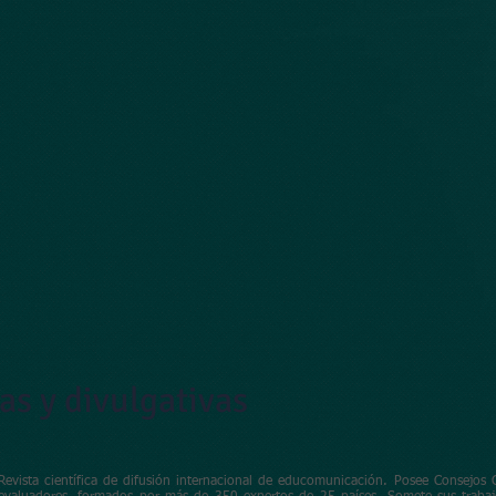
Países asociados:
Congresos
Investigadores
Alfamed Joven
Socios
Publicacione
cas y divulgativas
Revista científica de difusión internacional de educomunicación. Posee Consejos C