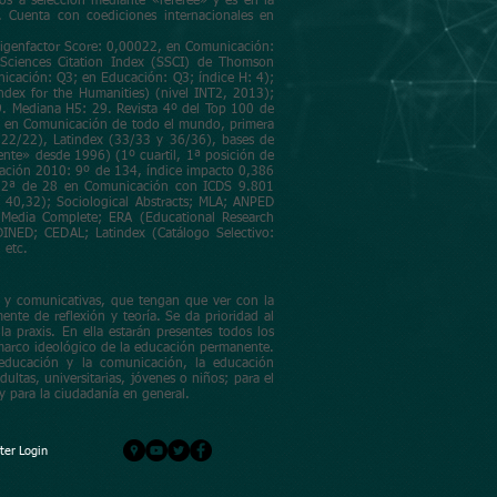
s a selección mediante «referee» y es en la
. Cuenta con coediciones internacionales en
Eigenfactor Score: 0,00022, en Comunicación:
 Sciences Citation Index (SSCI) de Thomson
icación: Q3; en Educación: Q3; índice H: 4);
dex for the Humanities) (nivel INT2, 2013);
9. Mediana H5: 29. Revista 4º del Top 100 de
icas en Comunicación de todo el mundo, primera
22/22), Latindex (33/33 y 36/36), bases de
ente» desde 1996) (1º cuartil, 1ª posición de
ación 2010: 9º de 134, índice impacto 0,386
R: 2ª de 28 en Comunicación con ICDS 9.801
C 40,32); Sociological Abstracts; MLA; ANPED
 Media Complete; ERA (Educational Research
INED; CEDAL; Latindex (Catálogo Selectivo:
 etc.
vas y comunicativas, que tengan que ver con la
nte de reflexión y teoría. Se da prioridad al
la praxis. En ella estarán presentes todos los
l marco ideológico de la educación permanente.
a educación y la comunicación, la educación
ultas, universitarias, jóvenes o niños; para el
 y para la ciudadanía en general.
er Login