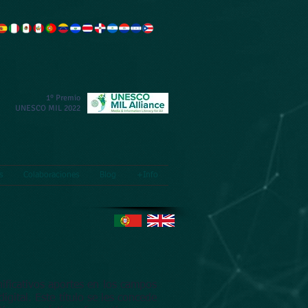
1º Premio
UNESCO MIL 2022
s
Colaboraciones
Blog
+Info
ificativos aportes en los campos
gital. Este título se les concede