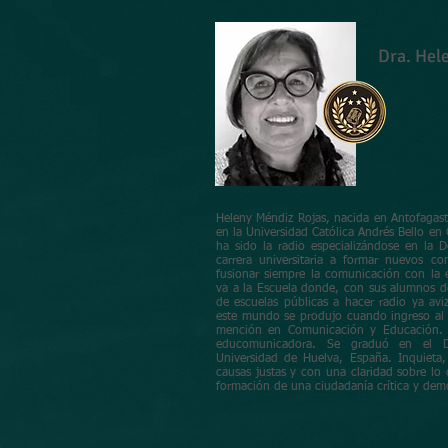
Dra. Hel
Heleny Méndiz Rojas, nacida en Antofagast
en la Universidad Católica Andrés Bello en
ha sido la radio especializándose en la 
carrera universitaria a formar nuevos c
fusionar siempre la comunicación con la
va a la Escuela donde, con sus alumnos d
de escuelas públicas a hacer radio ya avi
este mundo se produjo cuando ingreso al
mención en Comunicación y Educación. A
educomunicadora. Se graduó en el 
Universidad de Huelva, España. Inquieta,
causas justas y con una claridad sobre lo
formación de una ciudadanía crítica y demo