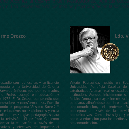
ontribuciones al desarrollo de investigaciones, políticas educa
 y el uso responsable de los medios y tecnologías en la socieda
lermo Orozco
Ldo. V
estudió con los jesuitas y se licenció
Valerio Fuenzalida, nacido en Ecu
gogía en la Universidad de Colonia
Universidad Pontificia Católica 
arvard. Influenciado por su madre,
catedrático. Además, realizó estudio
ulo Freire, trabajó en educación y
institución. Aunque inicialmente se
e 1972. El Dr. Orozco comprendió que
ámbito formal, su mayor interés radic
nnovadores y transformadores. Por ello
cotidiana, alineándose con la educaci
fondo el programa ‘Sesamo Street’. Y
educomunicación, el profesor F
s educativos no tradicionales y en la
conceptual a través de la televis
ollando estrategias pedagógicas para
comunicativas. Como investigador, re
la televisión. El profesor Guillermo
como la educación para los medios y l
formar la educación a través de los
educomunicación.
ativas y efectivas de impactar el